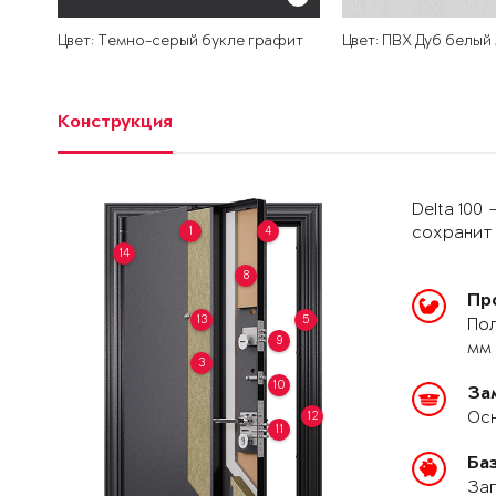
Цвет: Темно-серый букле графит
Цвет: ПВХ Дуб белый
Конструкция
Delta 100
1
4
сохранит 
14
8
Пр
13
5
Пол
9
мм 
3
10
За
Осн
12
11
Ба
Зап