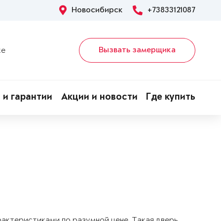
Новосибирск
+73833121087
Вызвать замерщика
ке
 и гарантии
Акции и новости
Где купить
арактеристиками по разумной цене. Такая дверь