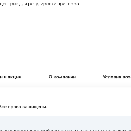
центрик для регулировки притвора.
и и акции
О компании
Условия во
Все права защищены.
льно информационный характер и ни при каких условиях н