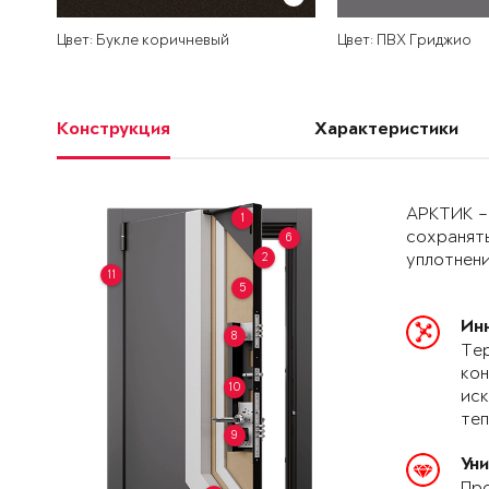
Цвет: Букле коричневый
Цвет: ПВХ Гриджио
Конструкция
Характеристики
АРКТИК –
1
сохранять
6
2
уплотнени
11
5
Ин
8
Тер
кон
10
иск
теп
9
Ун
Про