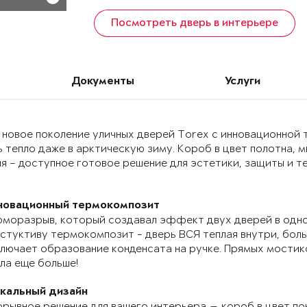
Посмотреть дверь в интерьере
Документы
Услуги
 новое поколение уличных дверей Torex с инновационно
 тепло даже в арктическую зиму. Короб в цвет полотна, 
я – доступное готовое решение для эстетики, защиты и т
новационный термокомпозит
моразрыв, который создавал эффект двух дверей в одно
стуктиву термокомпозит - дверь ВСЯ теплая внутри, бол
лючает образование конденсата на ручке. Прямых мостик
ла еще больше!
икальный дизайн
рывное решение для вашего интерьера — короб в цвет по