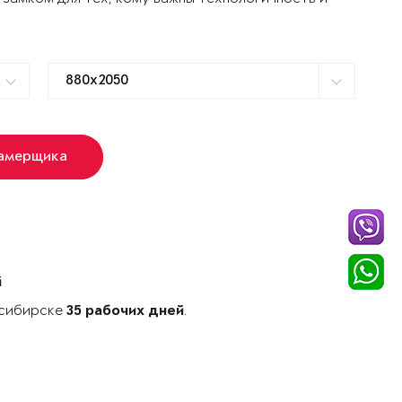
замерщика
й
осибирске
.
35 рабочих дней