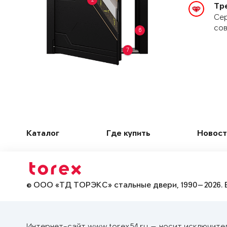
Тр
Сер
сов
6
7
Каталог
Где купить
Новост
© ООО «ТД ТОРЭКС» стальные двери, 1990—2026. 
Интернет-сайт www.torex54.ru — носит исключите