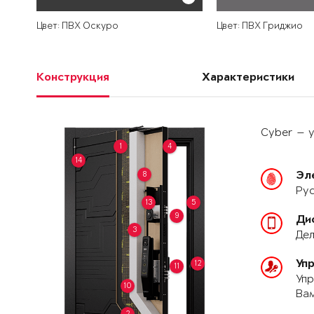
Цвет: ПВХ Оскуро
Цвет: ПВХ Гриджио
Конструкция
Характеристики
Cyber — у
1
4
14
8
Эл
Рус
13
5
9
Ди
3
Дел
Уп
12
11
Упр
10
Вам
2