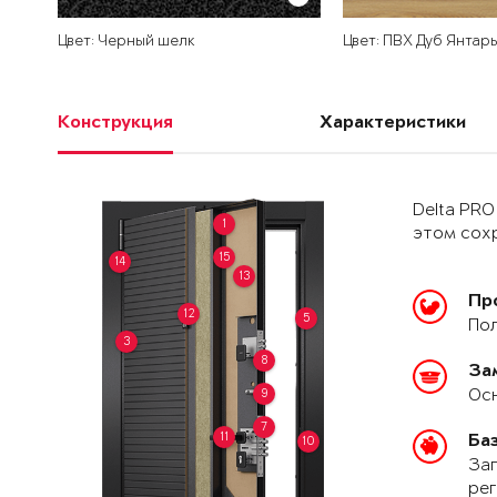
Цвет: Черный шелк
Цвет: ПВХ Дуб Янтар
Конструкция
Характеристики
Delta PRO
1
этом сохр
15
14
13
Пр
12
5
Пол
3
8
За
Осн
9
7
11
Ба
10
Зап
рег