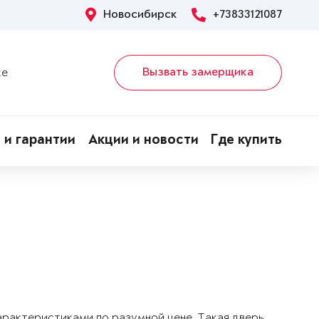
Новосибирск
+73833121087
Вызвать замерщика
ке
 и гарантии
Акции и новости
Где купить
арактеристиками по разумной цене. Такая дверь