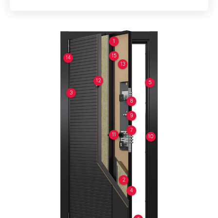
1
15
14
13
12
5
3
8
9
7
11
10
2
4