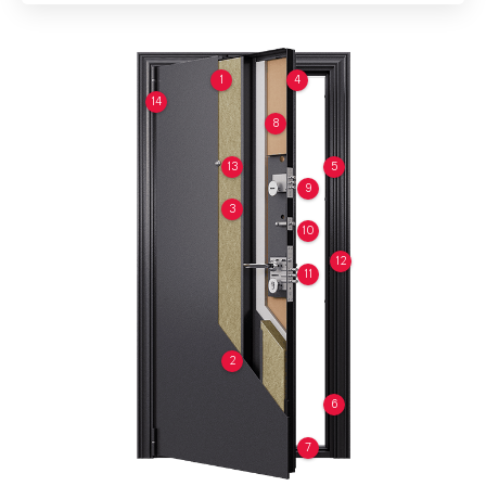
1
4
14
8
13
5
9
3
10
12
11
2
6
7