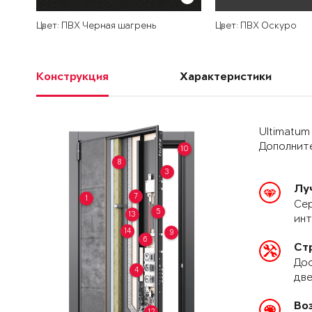
Цвет: ПВХ Черная шагрень
Цвет: ПВХ Оскуро
Конструкция
Характеристики
Ultimatum
Дополните
10
8
3
Лу
7
1
Сер
5
13
ин
14
9
6
Ст
Дос
4
две
Во
12