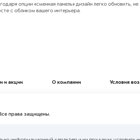
годаря опции «сменная панель» дизайн легко обновить, не
сте с обликом вашего интерьера.
и и акции
О компании
Условия во
Все права защищены.
льно информационный характер и ни при каких условиях н