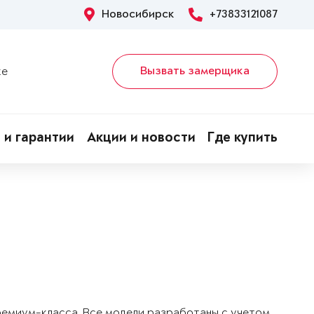
Новосибирск
+73833121087
Вызвать замерщика
ке
 и гарантии
Акции и новости
Где купить
!
ремиум-класса. Все модели разработаны с учетом