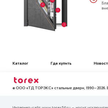
Бла
11
вме
3
2
Каталог
Где купить
Новост
© ООО «ТД ТОРЭКС» стальные двери, 1990—2026. 
Интернет-сайт www.torex54.ru — носит исключите